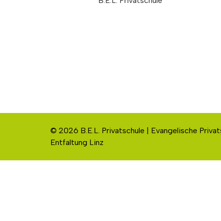
B.E.L. Privatschule
© 2026 B.E.L. Privatschule | Evangelische Privat
Entfaltung Linz