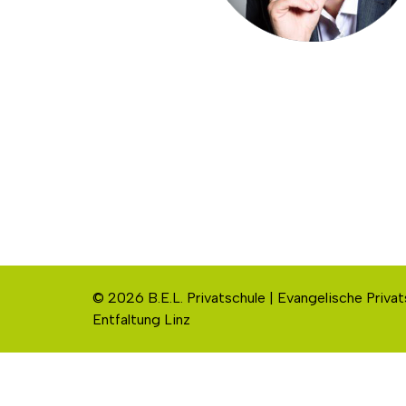
© 2026 B.E.L. Privatschule | Evangelische Privat
Entfaltung Linz