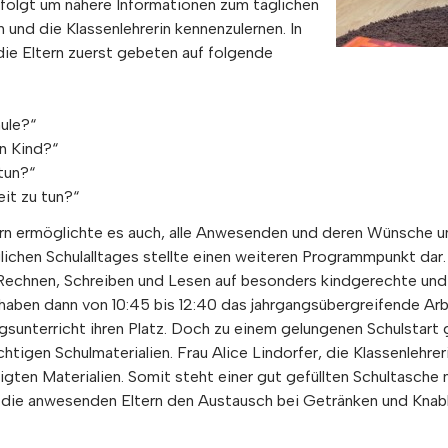
efolgt um nähere Informationen zum täglichen
n und die Klassenlehrerin kennenzulernen. In
die Eltern zuerst gebeten auf folgende
ule?“
n Kind?“
tun?“
eit zu tun?“
ern ermöglichte es auch, alle Anwesenden und deren Wünsche u
lichen Schulalltages stellte einen weiteren Programmpunkt dar. 
m Rechnen, Schreiben und Lesen auf besonders kindgerechte un
aben dann von 10:45 bis 12:40 das jahrgangsübergreifende Arb
unterricht ihren Platz. Doch zu einem gelungenen Schulstart g
chtigen Schulmaterialien. Frau Alice Lindorfer, die Klassenlehr
igten Materialien. Somit steht einer gut gefüllten Schultasche
 die anwesenden Eltern den Austausch bei Getränken und Knabb